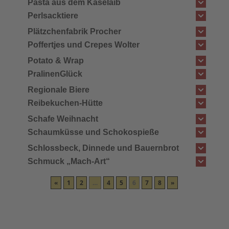
Pasta aus dem Käselaib
Perlsacktiere
Plätzchenfabrik Procher
Poffertjes und Crepes Wolter
Potato & Wrap
PralinenGlück
Regionale Biere
Reibekuchen-Hütte
Schafe Weihnacht
Schaumküsse und Schokospieße
Schlossbeck, Dinnede und Bauernbrot
Schmuck „Mach-Art“
Seite
Seite
Seite
Seite
Seite
Seite
Seite
«
1
2
…
4
5
6
7
8
»