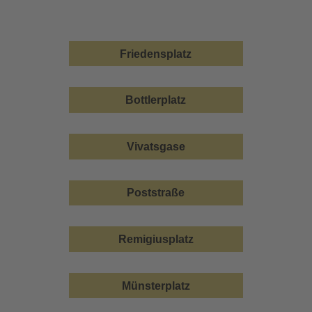
Friedensplatz
Bottlerplatz
Vivatsgase
Poststraße
Remigiusplatz
Münsterplatz