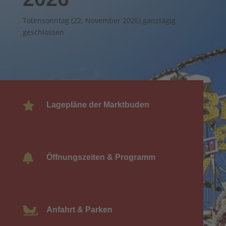
Totensonntag (22. November 2026) ganztägig
geschlossen

Lagepläne der Marktbuden

Öffnungszeiten & Programm

Anfahrt & Parken