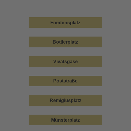
Friedensplatz
Bottlerplatz
Vivatsgase
Poststraße
Remigiusplatz
Münsterplatz