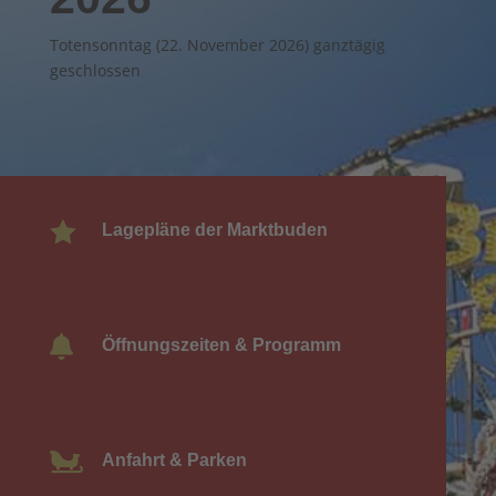
Totensonntag (22. November 2026) ganztägig
geschlossen

Lagepläne der Marktbuden

Öffnungszeiten & Programm

Anfahrt & Parken