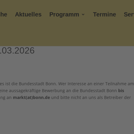
che
Aktuelles
Programm
Termine
Ser
.03.2026
s ist die Bundesstadt Bonn. Wer Interesse an einer Teilnahme a
 eine aussagekräftige Bewerbung an die Bundesstadt Bonn
bis
ung an
markt(at)bonn.de
und bitte nicht an uns als Betreiber der