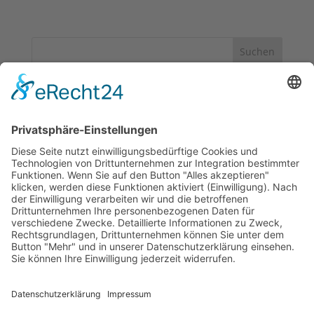
Suchen
Neueste Beiträge
Bewerbungsschluss 10.03.2026
Dreikönigstag – Markt endet heute
Noch 5 Tage leckere Bratwurst
Frohes neues Jahr 2026!
Guten Rutsch ins neue Jahr!
Neueste Kommentare
Es sind keine Kommentare vorhanden.