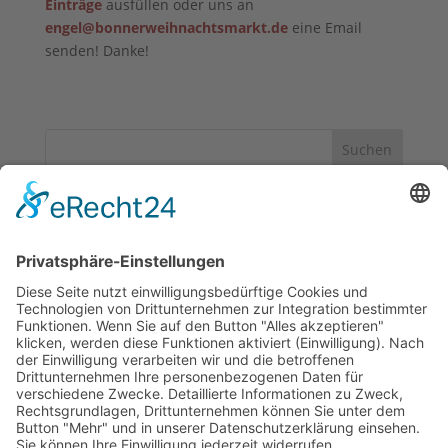
Einträge
ausfüllen oder uns an
engel@bonnerweihnachtsmarkt.de
eine Email
senden! Danke!
Suchen
Neueste Beiträge
Bewerbungsschluss 10.03.2026
Dreikönigstag – Markt endet heute
Noch 5 Tage leckere Bratwurst
Frohes neues Jahr 2026!
Guten Rutsch ins neue Jahr!
Neueste Kommentare