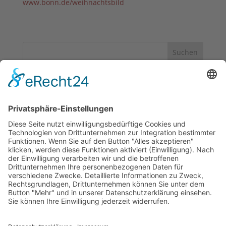
www.bonn.de/weihnachtsbild
Suchen
Neueste Beiträge
Bewerbungsschluss 10.03.2026
Dreikönigstag – Markt endet heute
Noch 5 Tage leckere Bratwurst
Frohes neues Jahr 2026!
Guten Rutsch ins neue Jahr!
Neueste Kommentare
Es sind keine Kommentare vorhanden.