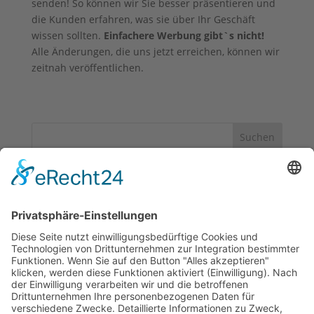
senden! So können wir Sie besser präsentieren und
die Kunden erfahren, was sie über Ihr Geschäft
wissen sollten.
Einfachere Werbung gibt`s nicht!
Alle Änderungen, die uns jetzt erreichen, können wir
zeitnah veröffentlichen.
Suchen
Neueste Beiträge
Bewerbungsschluss 10.03.2026
Dreikönigstag – Markt endet heute
Noch 5 Tage leckere Bratwurst
Frohes neues Jahr 2026!
Guten Rutsch ins neue Jahr!