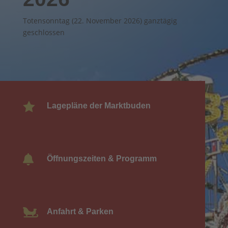
Totensonntag (22. November 2026) ganztägig
geschlossen

Lagepläne der Marktbuden

Öffnungszeiten & Programm

Anfahrt & Parken