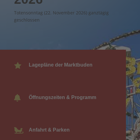
Totensonntag (22. November 2026) ganztägig
geschlossen

Lagepläne der Marktbuden

Öffnungszeiten & Programm

Anfahrt & Parken